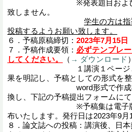
※発表題目および著者
致しません。
学生の方は指
投稿するようお願い致します。
６．予稿原稿締切：
2023年7月15
７．予稿作成要領：
必ずテンプレー
してください。
（
→ ダウンロード
１講演１ページとして
果を明記し、予稿としての形式を
word形式で作成後にPDF
換し、下記の予稿提出フォームにて
※予稿集は電子版pdf
布いたします。発行日は2023年9月1
８．論文誌への投稿：講演後、日本熱電