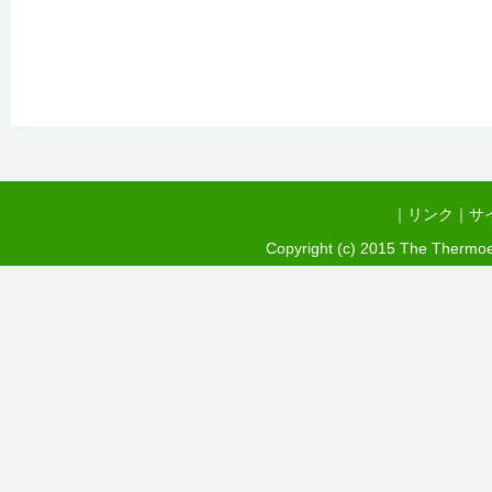
｜
リンク
｜
サ
Copyright (c) 2015 The Thermoel