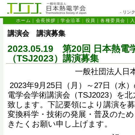
-
リン
ホーム
｜
会長挨拶
｜
学会沿革
｜
役員
｜
各種委員会
｜
講演会 講演募集
2023.05.19 第20回 日本
（TSJ2023）講演募集
一般社団法人日
2023年9月25日（月）～27日（
電学会学術講演会（TSJ2023）を
致します。下記要領により講演を
変換科学・技術の発展・普及のため
きたくお願い申し上げます。