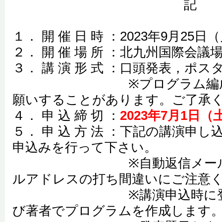
記
１． 開 催 日 時 ：2023年9月25
２． 開 催 場 所 ：北九州国際会
３． 講 演 形 式 ：口頭発表，ポス
※プログラム編成の都
願いすることがあります。ご了承
４． 申 込 締 切 ：
2023年7月1日
５． 申 込 方 法 ：下記の講演申
申込みを行って下さい。
※自動返信メールが配
ルアドレスの打ち間違いにご注意
※講演申込時に登録さ
び著者でプログラムを作成します